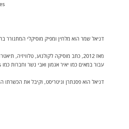
es
דניאל שמר הוא מלחין ומפיק מוסיקלי המתגורר בת
מאז 2012, כתב מוסיקה לקולנוע, טלוויזיה, תיאטרון ותעשיית המשחקים
עבור במאים כמו יאיר אגמון ואבי נשר וחברות כמו JoyTunes ו”כאן” (תאגיד השידור)
דניאל הוא פסנתרן וגיטריסט, וקיבל את הכשרתו ה