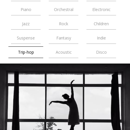
Piano
Orchestral
Electronic
Jazz
Rock
Children
Suspense
Fantasy
Indie
Trip-hop
Acoustic
Disco