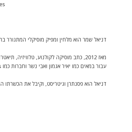
es
דניאל שמר הוא מלחין ומפיק מוסיקלי המתגורר בת
מאז 2012, כתב מוסיקה לקולנוע, טלוויזיה, תיאטרון ותעשיית המשחקים
עבור במאים כמו יאיר אגמון ואבי נשר וחברות כמו JoyTunes ו”כאן” (תאגיד השידור)
דניאל הוא פסנתרן וגיטריסט, וקיבל את הכשרתו ה