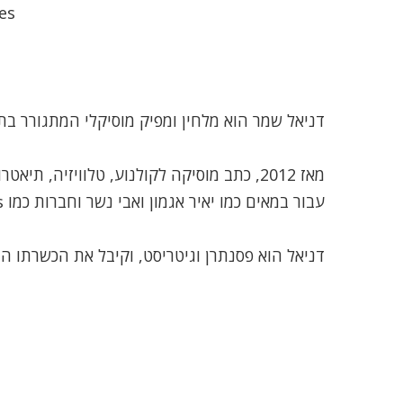
es
דניאל שמר הוא מלחין ומפיק מוסיקלי המתגורר בת
מאז 2012, כתב מוסיקה לקולנוע, טלוויזיה, תיאטרון ותעשיית המשחקים
עבור במאים כמו יאיר אגמון ואבי נשר וחברות כמו JoyTunes ו”כאן” (תאגיד השידור)
דניאל הוא פסנתרן וגיטריסט, וקיבל את הכשרתו ה